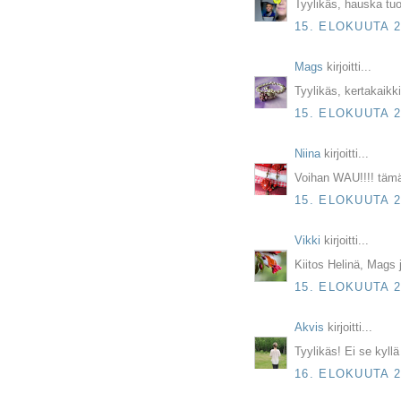
Tyylikäs, hauska tuo
15. ELOKUUTA 2
Mags
kirjoitti...
Tyylikäs, kertakaikk
15. ELOKUUTA 2
Niina
kirjoitti...
Voihan WAU!!!! tämä
15. ELOKUUTA 2
Vikki
kirjoitti...
Kiitos Helinä, Mags j
15. ELOKUUTA 2
Akvis
kirjoitti...
Tyylikäs! Ei se kyll
16. ELOKUUTA 2