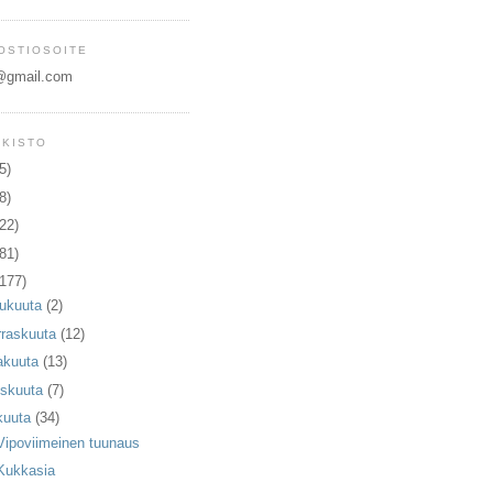
OSTIOSOITE
i@gmail.com
RKISTO
5)
8)
(22)
(81)
(177)
lukuuta
(2)
raskuuta
(12)
akuuta
(13)
skuuta
(7)
kuuta
(34)
Vipoviimeinen tuunaus
Kukkasia