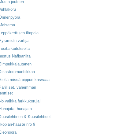
Musta joutsen
Juhlakoru
 Onnenpyörä
 Maisema
Leppäkerttujen iltapala
Pyramidin vartija
Tositarkoituksella
ustus Nafisanilta
 Simpukkalautanen
Kirjastoromantiikkaa
Siellä missä pippuri kasvaaa
Parilliset, vähemmän
denttiset
No vaikka farkkukoruja!
Hunajata, hunajata....
Kuusilehtinen & Kuusilehtiset
koplan-haaste nro 9
Eleonoora