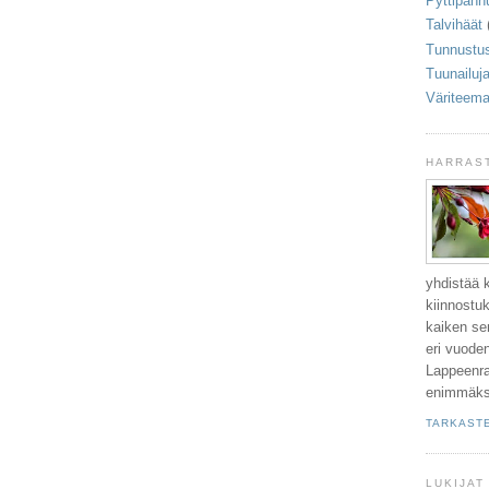
Pyttipann
Talvihäät
Tunnustu
Tuunailuja
Väriteema
HARRAS
yhdistää 
kiinnostu
kaiken sen
eri vuoden
Lappeenr
enimmäkse
TARKASTE
LUKIJAT