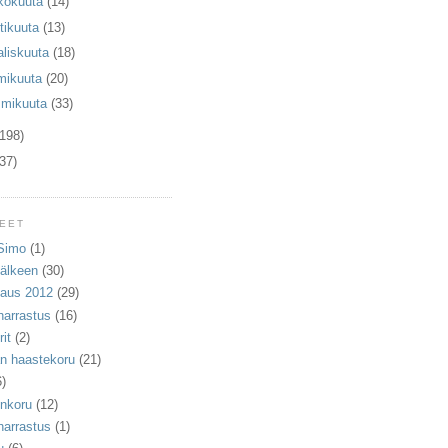
kokuuta
(14)
tikuuta
(13)
liskuuta
(18)
mikuuta
(20)
mmikuuta
(33)
(198)
(37)
TEET
 Simo
(1)
jälkeen
(30)
naus 2012
(29)
harrastus
(16)
it
(2)
n haastekoru
(21)
6)
nkoru
(12)
harrastus
(1)