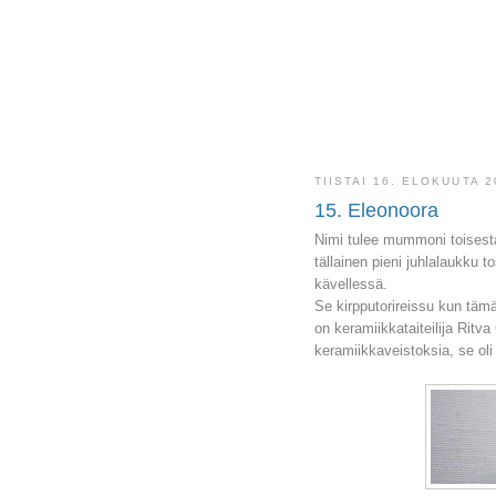
TIISTAI 16. ELOKUUTA 2
15. Eleonoora
Nimi tulee mummoni toisesta
tällainen pieni juhlalaukku 
kävellessä.
Se kirpputorireissu kun tämä
on keramiikkataiteilija Rit
keramiikkaveistoksia, se ol