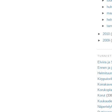
►
tou
►
huh
►
maa
►
hel
►
ta
►
2010
►
2009
TUNNIS
Elviira ja
Ennen ja 
Helmituu
Kirpputori
Koirakaver
Korukopla
Korut
(33
Kuukaude
Näpertely