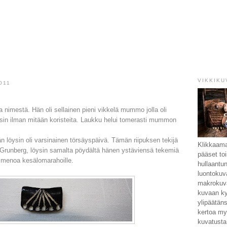
VIKKIKU
011
 nimestä. Hän oli sellainen pieni vikkelä mummo jolla oli
tosin ilman mitään koristeita. Laukku helui tomerasti mummon
n löysin oli varsinainen törsäyspäivä. Tämän riipuksen tekijä
Klikkaamal
va Grunberg, löysin samalta pöydältä hänen ystäviensä tekemiä
pääset toi
i menoa kesälomarahoille.
hullaantun
luontokuv
makrokuv
kuvaan kys
ylipäätäns
kertoa my
kuvatusta