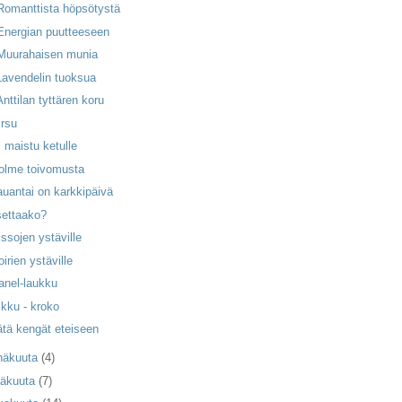
Romanttista höpsötystä
Energian puutteeseen
 Muurahaisen munia
Lavendelin tuoksua
Anttilan tyttären koru
irsu
i maistu ketulle
olme toivomusta
auantai on karkkipäivä
settaako?
issojen ystäville
oirien ystäville
anel-laukku
ikku - kroko
ätä kengät eteiseen
näkuuta
(4)
äkuuta
(7)