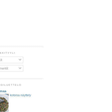
IKKITYYLI
it
entit
OGILUETTELO
emaa
kotoisa näyttely