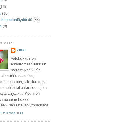
u
(6)
(18)
s
(10)
 kirpputorilöydöistä
(36)
t
(8)
TUKSIA
VIKKI
Valokuvaus on
ehdottomasti rakkain
harrastukseni. Se
kolme tärkeää asiaa,
ksen luontoon, ulkoilun sekä
 kauniin tallentamisen, jota
ajat tarjoavat. Kotini on
annassa ja kuvaan
en ihan tätä lähiympäristöä.
LE PROFIILIA