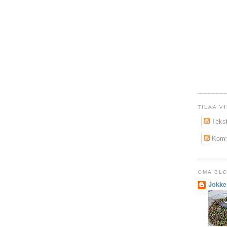
TILAA V
Tekst
Komm
OMA BL
Jokk