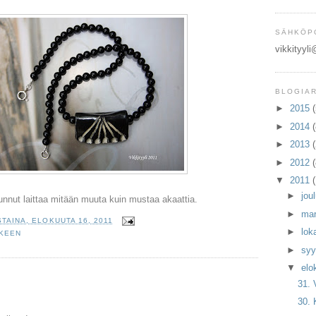
SÄHKÖP
vikkityyl
BLOGIA
►
2015
(
►
2014
(
►
2013
►
2012
▼
2011
►
jou
nnut laittaa mitään muuta kuin mustaa akaattia.
►
mar
STAINA, ELOKUUTA 16, 2011
►
lok
LKEEN
►
syy
▼
elo
31. 
30. 