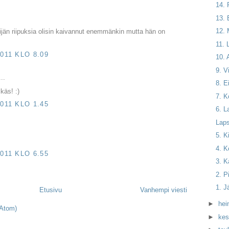
14. 
13. 
12.
ijän riipuksia olisin kaivannut enemmänkin mutta hän on
11. 
011 KLO 8.09
10. 
9. V
...
8. E
käs! :)
7. K
011 KLO 1.45
6. L
Lap
5. K
4. K
011 KLO 6.55
3. K
2. P
1. J
Etusivu
Vanhempi viesti
►
hei
(Atom)
►
kes