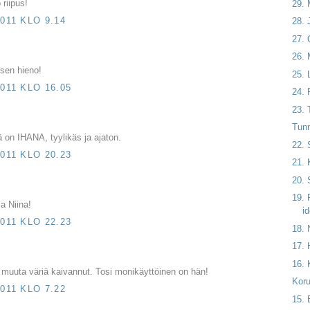
 riipus!
29. 
011 KLO 9.14
28. 
27.
26.
isen hieno!
25. 
011 KLO 16.05
24. 
23. 
Tunn
 on IHANA, tyylikäs ja ajaton.
22.
011 KLO 20.23
21. 
20. 
19. 
a Niina!
i
011 KLO 22.23
18. 
17. 
16. 
ä muuta väriä kaivannut. Tosi monikäyttöinen on hän!
Koru
011 KLO 7.22
15. 