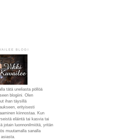
VAILEE BLOGI
la tätä uneliasta pöllöä
seen blogiini. Olen
ut ihan täysillä
aukseen, erityisesti
aaminen kiinnostaa. Kun
eistä eläintä tai kasvia tai
ä jotain luonnonilmiötä, yritän
ös muutamalla sanalla
 asiasta.