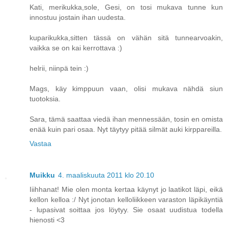
Kati, merikukka,sole, Gesi, on tosi mukava tunne kun
innostuu jostain ihan uudesta.
kuparikukka,sitten tässä on vähän sitä tunnearvoakin,
vaikka se on kai kerrottava :)
helrii, niinpä tein :)
Mags, käy kimppuun vaan, olisi mukava nähdä siun
tuotoksia.
Sara, tämä saattaa viedä ihan mennessään, tosin en omista
enää kuin pari osaa. Nyt täytyy pitää silmät auki kirppareilla.
Vastaa
Muikku
4. maaliskuuta 2011 klo 20.10
Iiihhanat! Mie olen monta kertaa käynyt jo laatikot läpi, eikä
kellon kelloa :/ Nyt jonotan kelloliikkeen varaston läpikäyntiä
- lupasivat soittaa jos löytyy. Sie osaat uudistua todella
hienosti <3