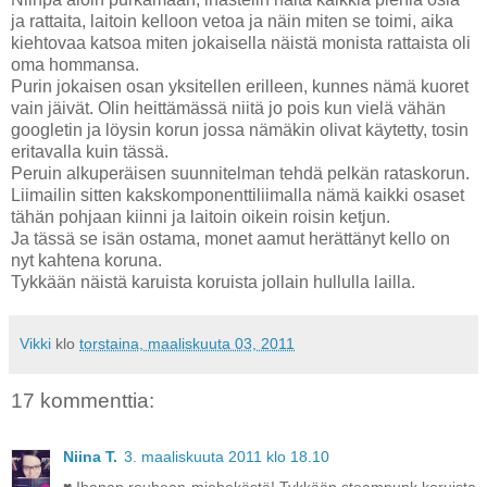
ja rattaita, laitoin kelloon vetoa ja näin miten se toimi, aika
kiehtovaa katsoa miten jokaisella näistä monista rattaista oli
oma hommansa.
Purin jokaisen osan yksitellen erilleen, kunnes nämä kuoret
vain jäivät. Olin heittämässä niitä jo pois kun vielä vähän
googletin ja löysin korun jossa nämäkin olivat käytetty, tosin
eritavalla kuin tässä.
Peruin alkuperäisen suunnitelman tehdä pelkän rataskorun.
Liimailin sitten kakskomponenttiliimalla nämä kaikki osaset
tähän pohjaan kiinni ja laitoin oikein roisin ketjun.
Ja tässä se isän ostama, monet aamut herättänyt kello on
nyt kahtena koruna.
Tykkään näistä karuista koruista jollain hullulla lailla.
Vikki
klo
torstaina, maaliskuuta 03, 2011
17 kommenttia:
Niina T.
3. maaliskuuta 2011 klo 18.10