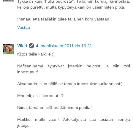
Tykkään kuin "hullu puurosta". Tällainen korulaji kiinnostaa,
kelloja purettu, mutta kypyttelyaikani on useimmiten pitkä.
Ihanaa, että täälläkin tulee tällainen koru vastaan.
Vastaa
Vikki
4. maaliskuuta 2011 klo 16.21
Kiitos teille kaikille :)
Nafisan,nämä syntyivät jotenkin helposti ja olin tosi
innostunut!
Akvamarin, siun pöllö se tämän innostuksen aikaan sai:)
Manteli, olisit kertonut :D
Niina, tämä on sitä prätkämimmi puolta!
Maikku, matki vaan! Vetoketjuista saa tosiaan hienoja
juttuja.