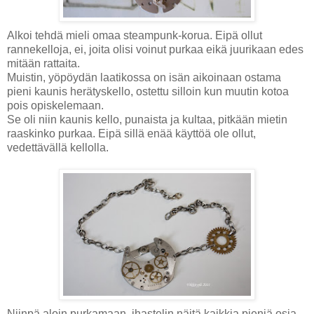
Alkoi tehdä mieli omaa steampunk-korua. Eipä ollut
rannekelloja, ei, joita olisi voinut purkaa eikä juurikaan edes
mitään rattaita.
Muistin, yöpöydän laatikossa on isän aikoinaan ostama
pieni kaunis herätyskello, ostettu silloin kun muutin kotoa
pois opiskelemaan.
Se oli niin kaunis kello, punaista ja kultaa, pitkään mietin
raaskinko purkaa. Eipä sillä enää käyttöä ole ollut,
vedettävällä kellolla.
Niinpä aloin purkamaan, ihastelin näitä kaikkia pieniä osia