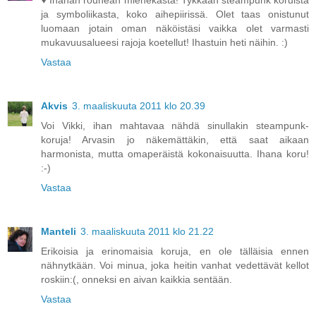
♥ Ihanan rouhean miehekästä! Tykkään steampunk koruista
ja symboliikasta, koko aihepiirissä. Olet taas onistunut
luomaan jotain oman näköistäsi vaikka olet varmasti
mukavuusalueesi rajoja koetellut! Ihastuin heti näihin. :)
Vastaa
Akvis
3. maaliskuuta 2011 klo 20.39
Voi Vikki, ihan mahtavaa nähdä sinullakin steampunk-
koruja! Arvasin jo näkemättäkin, että saat aikaan
harmonista, mutta omaperäistä kokonaisuutta. Ihana koru!
:-)
Vastaa
Manteli
3. maaliskuuta 2011 klo 21.22
Erikoisia ja erinomaisia koruja, en ole tälläisia ennen
nähnytkään. Voi minua, joka heitin vanhat vedettävät kellot
roskiin:(, onneksi en aivan kaikkia sentään.
Vastaa