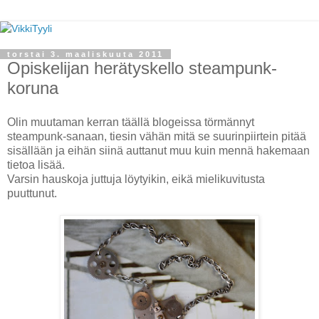
torstai 3. maaliskuuta 2011
Opiskelijan herätyskello steampunk-
koruna
Olin muutaman kerran täällä blogeissa törmännyt
steampunk-sanaan, tiesin vähän mitä se suurinpiirtein pitää
sisällään ja eihän siinä auttanut muu kuin mennä hakemaan
tietoa lisää.
Varsin hauskoja juttuja löytyikin, eikä mielikuvitusta
puuttunut.