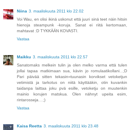
Niina
3. maaliskuuta 2011 klo 22.02
Voi Wau, en olisi ikinä uskonut että juuri sinä teet näin hitsin
hienoja steampunk -koruja. Sanat ei riitä kertomaan,
mahtavat :D TYKKÄÄN KOVASTI.
Vastaa
Maikku
3. maaliskuuta 2011 klo 22.57
Sanatomaks melkein tulin ja olen melko varma että tulen
jollai tapaa matkimaan sua, kävin jo romulaatikollani...;D
Pari päivää sitten tekasin=tuunasin korvikset vetoketjun
vetimistä ja tarkotus on niitä käyttääkin, otin kuvankin
taidanpa laittaa joku pvä esille, vetoketju on muutenkin
mainio korujen matskua. Olen nähnyt upeita esim,
rintarosseja....;)
Vastaa
Kaisa Reetta
3. maaliskuuta 2011 klo 23.48